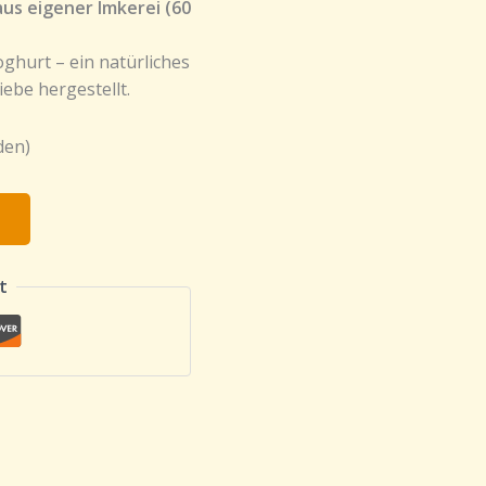
us eigener Imkerei (60
oghurt – ein natürliches
ebe hergestellt.
den)
t