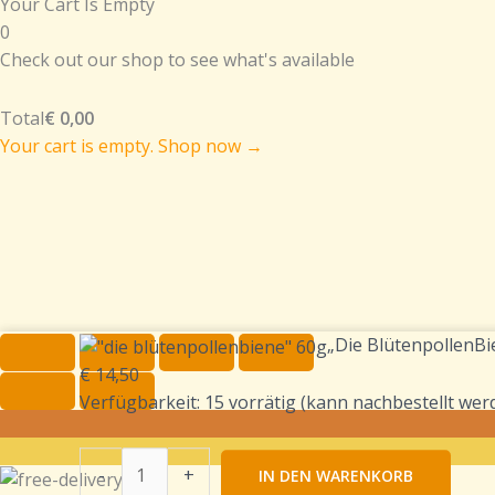
Your Cart Is Empty
0
Check out our shop to see what's available
Total
€
0,00
Your cart is empty. Shop now →
"Die
„Die BlütenpollenBi
BlütenpollenBiene"
€
14,50
-
Verfügbarkeit:
15 vorrätig (kann nachbestellt wer
60g
Menge
-
+
IN DEN WARENKORB