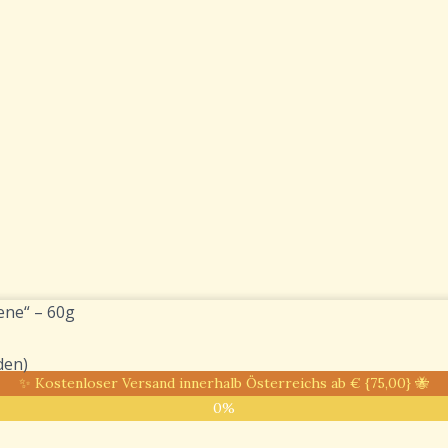
ene“ – 60g
den)
✨ Kostenloser Versand innerhalb Österreichs ab € {75,00} 🐝
0%