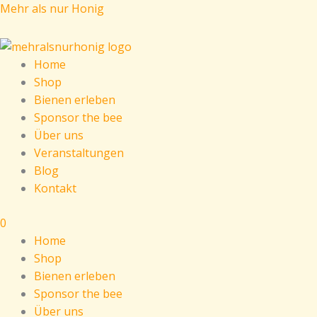
Zum
Menü
Menü
Menü
Cart
"Die
Mehr als nur Honig
Inhalt
Total:
BlütenpollenBiene"
springen
-
60g
Home
Menge
Shop
Bienen erleben
Sponsor the bee
Über uns
Veranstaltungen
Blog
Kontakt
0
Home
Shop
Bienen erleben
Sponsor the bee
Über uns