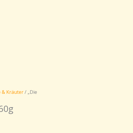
 & Kräuter
/ „Die
 60g